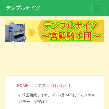
テンプルナイツ
HOME
京アニ・けいおん！
埼玉西武ライオンズ、6月24日に「らき☆す
たデー」を実施！