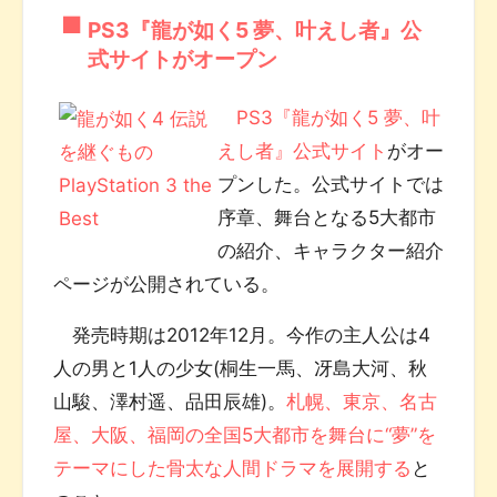
PS3『龍が如く5 夢、叶えし者』公
式サイトがオープン
PS3『龍が如く5 夢、叶
えし者』公式サイト
がオー
プンした。公式サイトでは
序章、舞台となる5大都市
の紹介、キャラクター紹介
ページが公開されている。
発売時期は2012年12月。今作の主人公は4
人の男と1人の少女(桐生一馬、冴島大河、秋
山駿、澤村遥、品田辰雄)。
札幌、東京、名古
屋、大阪、福岡の全国5大都市を舞台に“夢”を
テーマにした骨太な人間ドラマを展開する
と