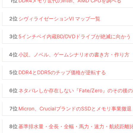
DDR4メモリ世代のIntel、AMD CPUを調べる
シヴィライゼーションVI マップ一覧
5インチベイ内蔵BD/DVDドライブが絶滅に向かう
小説、ノベル、ゲームシナリオの書き方・作り方
DDR4とDDR5のチップ価格が逆転する
ネタバレしか存在しない『Fate/Zero』のその後
Micron、CrucialブランドのSSDとメモリ事業撤退
基準排水量・全長・全幅・馬力・速力・航続距離