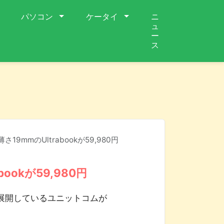
パソコン
ケータイ
ニ
ュ
ー
ス
19mmのUltrabookが59,980円
ookが59,980円
を展開しているユニットコムが