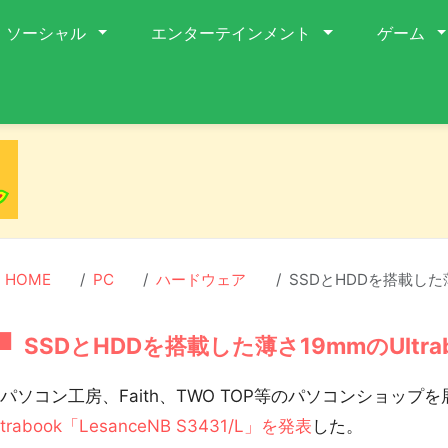
ソーシャル
エンターテインメント
ゲーム
HOME
PC
ハードウェア
SSDとHDDを搭載した薄さ
SSDとHDDを搭載した薄さ19mmのUltrab
ソコン工房、Faith、TWO TOP等のパソコンショップ
ltrabook「LesanceNB S3431/L」を発表
した。