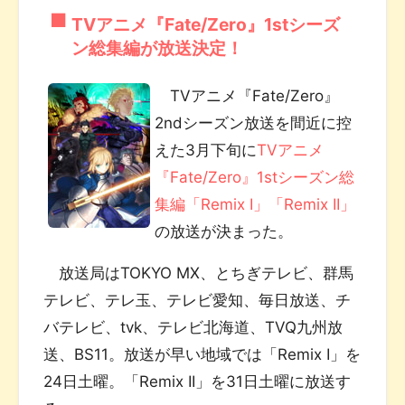
TVアニメ『Fate/Zero』1stシーズ
ン総集編が放送決定！
TVアニメ『Fate/Zero』
2ndシーズン放送を間近に控
えた3月下旬に
TVアニメ
『Fate/Zero』1stシーズン総
集編「Remix I」「Remix II」
の放送が決まった。
放送局はTOKYO MX、とちぎテレビ、群馬
テレビ、テレ玉、テレビ愛知、毎日放送、チ
バテレビ、tvk、テレビ北海道、TVQ九州放
送、BS11。放送が早い地域では「Remix I」を
24日土曜。「Remix II」を31日土曜に放送す