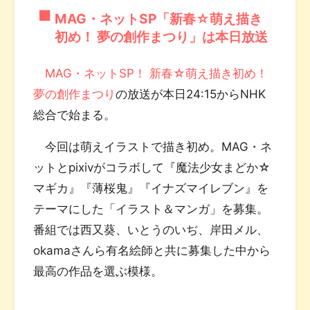
MAG・ネットSP「新春☆萌え描き
初め！ 夢の創作まつり」は本日放送
MAG・ネットSP！ 新春☆萌え描き初め！
夢の創作まつり
の放送が本日24:15からNHK
総合で始まる。
今回は萌えイラストで描き初め。MAG・ネ
ットとpixivがコラボして『魔法少女まどか☆
マギカ』『薄桜鬼』『イナズマイレブン』を
テーマにした「イラスト＆マンガ」を募集。
番組では西又葵、いとうのいぢ、岸田メル、
okamaさんら有名絵師と共に募集した中から
最高の作品を選ぶ模様。