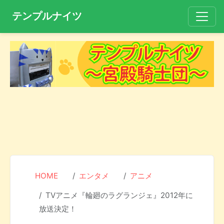
テンプルナイツ
HOME
エンタメ
アニメ
TVアニメ『輪廻のラグランジェ』2012年に
放送決定！