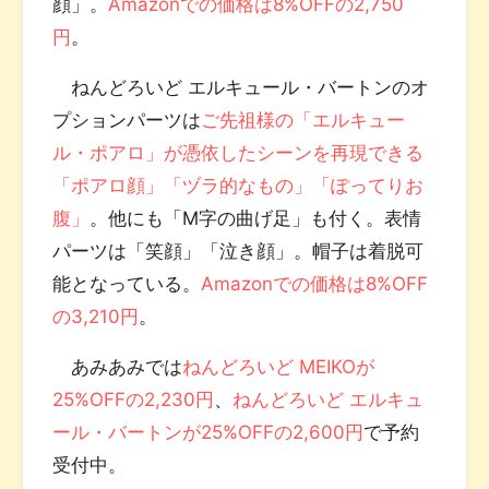
顔」。
Amazonでの価格は8%OFFの2,750
円
。
ねんどろいど エルキュール・バートンのオ
プションパーツは
ご先祖様の「エルキュー
ル・ポアロ」が憑依したシーンを再現できる
「ポアロ顔」「ヅラ的なもの」「ぽってりお
腹」
。他にも「M字の曲げ足」も付く。表情
パーツは「笑顔」「泣き顔」。帽子は着脱可
能となっている。
Amazonでの価格は8%OFF
の3,210円
。
あみあみでは
ねんどろいど MEIKOが
25%OFFの2,230円
、
ねんどろいど エルキュ
ール・バートンが25%OFFの2,600円
で予約
受付中。