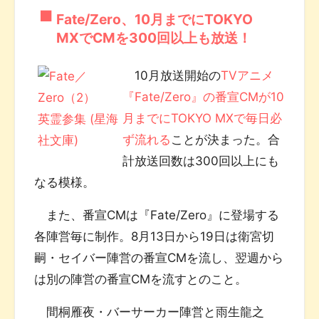
Fate/Zero、10月までにTOKYO
MXでCMを300回以上も放送！
10月放送開始の
TVアニメ
『Fate/Zero』の番宣CMが10
月までにTOKYO MXで毎日必
ず流れる
ことが決まった。合
計放送回数は300回以上にも
なる模様。
また、番宣CMは『Fate/Zero』に登場する
各陣営毎に制作。8月13日から19日は衛宮切
嗣・セイバー陣営の番宣CMを流し、翌週から
は別の陣営の番宣CMを流すとのこと。
間桐雁夜・バーサーカー陣営と雨生龍之