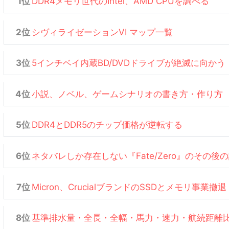
DDR4メモリ世代のIntel、AMD CPUを調べる
シヴィライゼーションVI マップ一覧
5インチベイ内蔵BD/DVDドライブが絶滅に向かう
小説、ノベル、ゲームシナリオの書き方・作り方
DDR4とDDR5のチップ価格が逆転する
ネタバレしか存在しない『Fate/Zero』のその後
Micron、CrucialブランドのSSDとメモリ事業撤退
基準排水量・全長・全幅・馬力・速力・航続距離