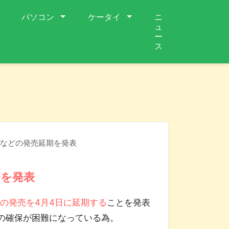
パソコン
ケータイ
ニ
ュ
ー
ス
などの発売延期を発表
期を発表
7号の発売を4月4日に延期する
ことを発表
の確保が困難になっている為。