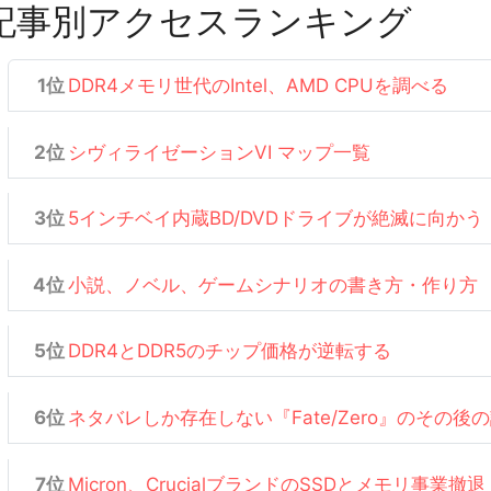
記事別アクセスランキング
DDR4メモリ世代のIntel、AMD CPUを調べる
シヴィライゼーションVI マップ一覧
5インチベイ内蔵BD/DVDドライブが絶滅に向かう
小説、ノベル、ゲームシナリオの書き方・作り方
DDR4とDDR5のチップ価格が逆転する
ネタバレしか存在しない『Fate/Zero』のその後
Micron、CrucialブランドのSSDとメモリ事業撤退