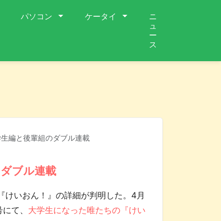
パソコン
ケータイ
ニ
ュ
ー
ス
学生編と後輩組のダブル連載
のダブル連載
けいおん！』の詳細が判明した。4月
号にて、
大学生になった唯たちの『けい