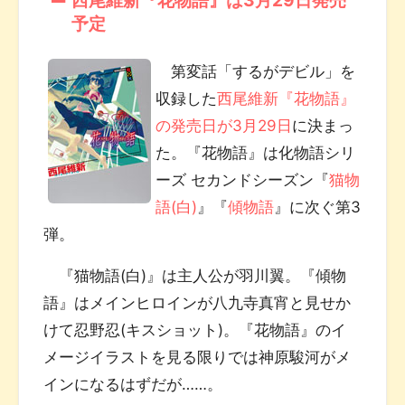
予定
第変話「するがデビル」を
収録した
西尾維新『花物語』
の発売日が3月29日
に決まっ
た。『花物語』は化物語シリ
ーズ セカンドシーズン『
猫物
語(白)
』『
傾物語
』に次ぐ第3
弾。
『猫物語(白)』は主人公が羽川翼。『傾物
語』はメインヒロインが八九寺真宵と見せか
けて忍野忍(キスショット)。『花物語』のイ
メージイラストを見る限りでは神原駿河がメ
インになるはずだが……。