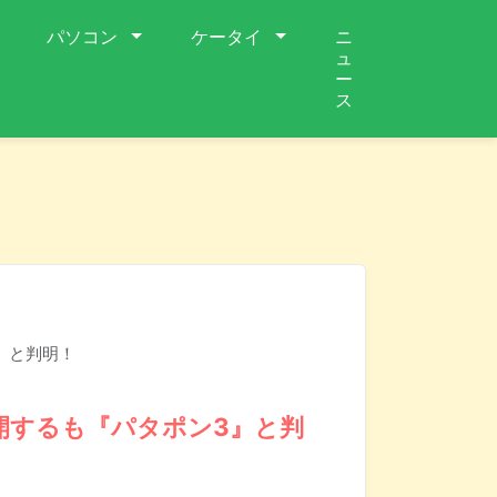
パソコン
ケータイ
ニ
ュ
ー
ス
』と判明！
開するも『パタポン3』と判