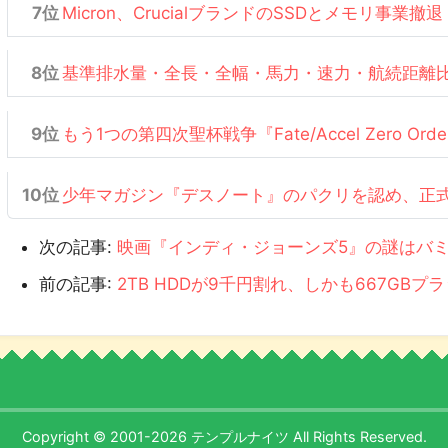
Micron、CrucialブランドのSSDとメモリ事業撤退
基準排水量・全長・全幅・馬力・速力・航続距離
もう1つの第四次聖杯戦争『Fate/Accel Zero Or
少年マガジン『デスノート』のパクリを認め、正
次の記事:
映画『インディ・ジョーンズ5』の謎はバ
前の記事:
2TB HDDが9千円割れ、しかも667GB
Copyright © 2001-2026 テンプルナイツ All Rights Reserved.