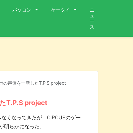
パソコン
ケータイ
ニ
ュ
ー
ス
ポの声優を一新したT.P.S project
P.S project
くなってきたが、CIRCUSのゲー
ct』が明らかになった。