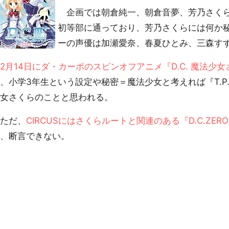
企画では朝倉純一、朝倉音夢、芳乃さくら
初等部に通っており、芳乃さくらには何か
ーの声優は加瀬愛奈、春夏ひとみ、三森す
2月14日にダ・カーポのスピンオフアニメ『D.C. 魔法少
、小学3年生という設定や秘密＝魔法少女と考えれば『T.P.S
少女さくらのことと思われる。
ただ、
CIRCUSにはさくらルートと関連のある『D.C.ZE
で、断言できない。