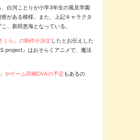
、白河ことりが小学3年生の風見学園
秘密がある模様。また、上記キャラクタ
ずこ、新田恵海となっている。
女さくら』の制作が決定
したとお伝えした
 project』はおそらくアニメで、魔法
RO』やゲーム同梱OVAの予定
もあるの