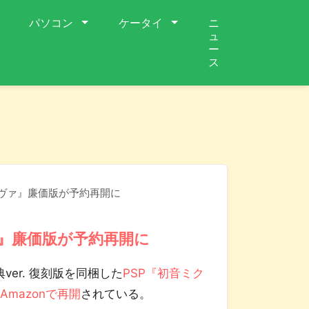
パソコン
ケータイ
ニ
ュ
ー
ス
ーヴァ』廉価版が予約再開に
ァ』廉価版が予約再開に
典ver. 復刻版を同梱した
PSP『初音ミク
mazonで再開
されている。