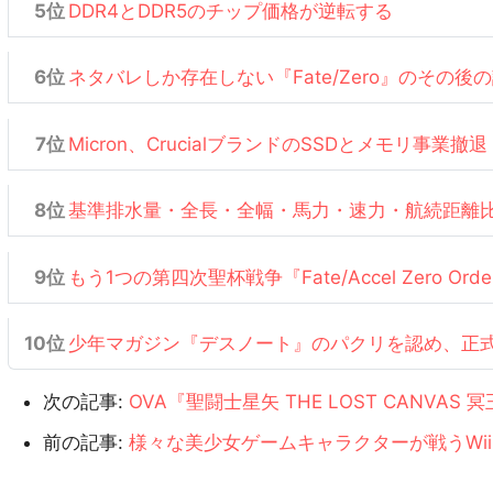
DDR4とDDR5のチップ価格が逆転する
ネタバレしか存在しない『Fate/Zero』のその後
Micron、CrucialブランドのSSDとメモリ事業撤退
基準排水量・全長・全幅・馬力・速力・航続距離
もう1つの第四次聖杯戦争『Fate/Accel Zero Or
少年マガジン『デスノート』のパクリを認め、正
次の記事:
OVA『聖闘士星矢 THE LOST CANV
前の記事:
様々な美少女ゲームキャラクターが戦うWi