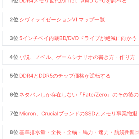
DDR4メモリ世代のIntel、AMD CPUを調べる
シヴィライゼーションVI マップ一覧
5インチベイ内蔵BD/DVDドライブが絶滅に向かう
小説、ノベル、ゲームシナリオの書き方・作り方
DDR4とDDR5のチップ価格が逆転する
ネタバレしか存在しない『Fate/Zero』のその後
Micron、CrucialブランドのSSDとメモリ事業撤退
基準排水量・全長・全幅・馬力・速力・航続距離