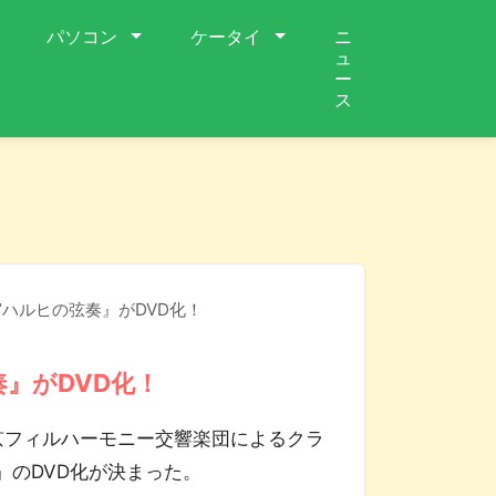
パソコン
ケータイ
ニ
ュ
ー
ス
ハルヒの弦奏』がDVD化！
』がDVD化！
京フィルハーモニー交響楽団によるクラ
』のDVD化が決まった。