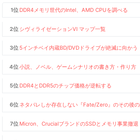
DDR4メモリ世代のIntel、AMD CPUを調べる
シヴィライゼーションVI マップ一覧
5インチベイ内蔵BD/DVDドライブが絶滅に向かう
小説、ノベル、ゲームシナリオの書き方・作り方
DDR4とDDR5のチップ価格が逆転する
ネタバレしか存在しない『Fate/Zero』のその後
Micron、CrucialブランドのSSDとメモリ事業撤退