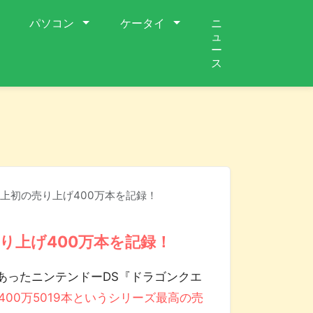
パソコン
ケータイ
ニ
ュ
ー
ス
上初の売り上げ400万本を記録！
り上げ400万本を記録！
ったニンテンドーDS『ドラゴンクエ
400万5019本というシリーズ最高の売