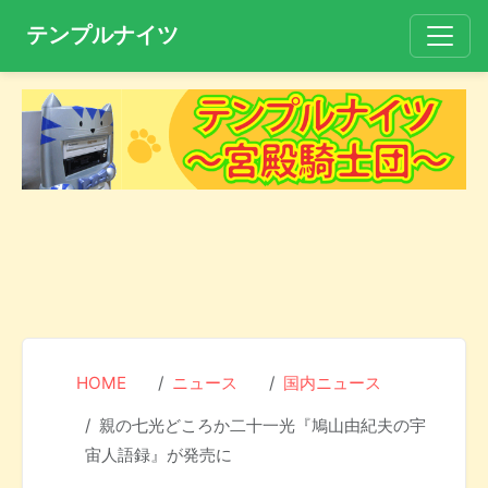
テンプルナイツ
HOME
ニュース
国内ニュース
親の七光どころか二十一光『鳩山由紀夫の宇
宙人語録』が発売に