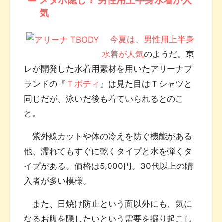
気
今夏は、男性用上半身
水着が人気
のようだ。東
レが開発した水着用素材を用いたアリーナブ
ランドの『
Ｔボディ
』は見た目はＴシャツと
同じだが、泳いだ後も着ていられるとのこ
と。
紫外線カットや体の冷えを防ぐ機能がある
他、濡れてもすぐに乾くタイプと水を弾くタ
イプがある。価格は5,000円。30代以上の購
入者が多い模様。
また、日焼け防止という面以外にも、気に
なるお腹を隠したいという需要を掘り起こし