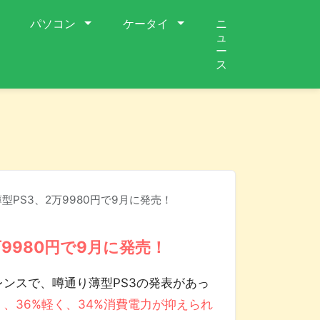
パソコン
ケータイ
ニ
ュ
ー
ス
型PS3、2万9980円で9月に発売！
万9980円で9月に発売！
スで、噂通り薄型PS3の発表があっ
く、36%軽く、34%消費電力が抑えられ