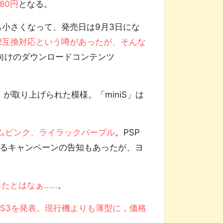
80円
となる。
音も小さくなって、発売日は9月3日にな
S2互換対応という噂があったが、そんな
P向けのダウンロードコンテンツ
er』が取り上げられた模様。「miniS」は
サムピンク、ライラックパープル
。PSP
きるキャンペーンの告知もあったが、ヨ
ったとはなぁ……
。
型PS3を発表。現行機よりも薄型に，価格