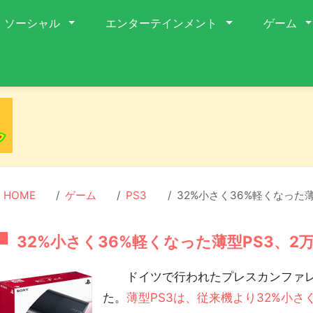
ソーシャル
エンターテインメント
ゲーム
HOME
ゲーム
PS3
32%小さく36%軽くなった薄
32%小さく36%軽くなった薄型PS3、2
ドイツで行われたプレスカンファレン
た。
薄型PS3は、従来機より32%小さ