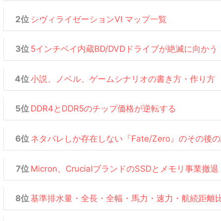
シヴィライゼーションVI マップ一覧
5インチベイ内蔵BD/DVDドライブが絶滅に向かう
小説、ノベル、ゲームシナリオの書き方・作り方
DDR4とDDR5のチップ価格が逆転する
ネタバレしか存在しない『Fate/Zero』のその後
Micron、CrucialブランドのSSDとメモリ事業撤退
基準排水量・全長・全幅・馬力・速力・航続距離