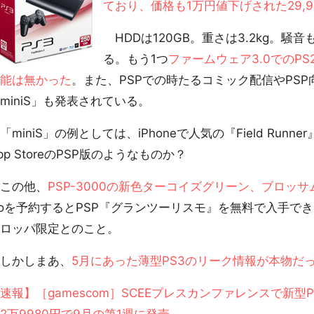
ており、価格も1万円値下げされた29,9
HDDは120GB。重さは3.2kg。騒
る。もう1つ
ファームウェア3.0でのP
機能は無かった
。また、PSPでの時たるコミック配信やPS
miniS」も発表されている。
miniS」の例としては、iPhoneで人気の『Field Runn
pp StoreのPSP版のようなものか？
この他、
PSP-3000の新色ターコイズグリーン、ブロッ
oを予約するとPSP『グランツーリスモ』を無料で入手で
ーロッパ限定とのこと。
しかしまあ、
5月にあった薄型PS3のリーク情報が本物だ
速報】［gamescom］SCEEプレスカンファレンスで新