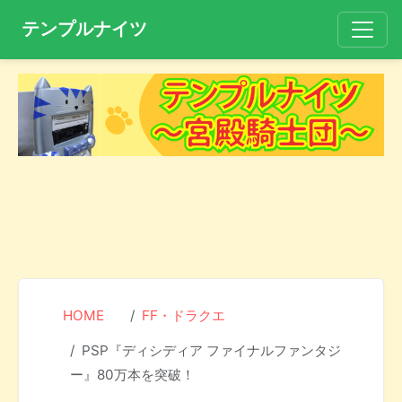
テンプルナイツ
HOME
FF・ドラクエ
PSP『ディシディア ファイナルファンタジ
ー』80万本を突破！