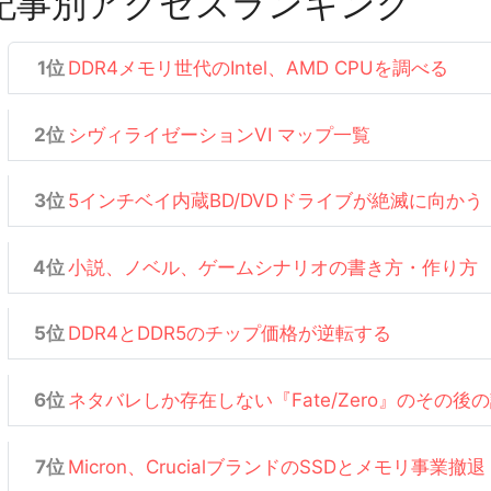
記事別アクセスランキング
DDR4メモリ世代のIntel、AMD CPUを調べる
シヴィライゼーションVI マップ一覧
5インチベイ内蔵BD/DVDドライブが絶滅に向かう
小説、ノベル、ゲームシナリオの書き方・作り方
DDR4とDDR5のチップ価格が逆転する
ネタバレしか存在しない『Fate/Zero』のその後
Micron、CrucialブランドのSSDとメモリ事業撤退