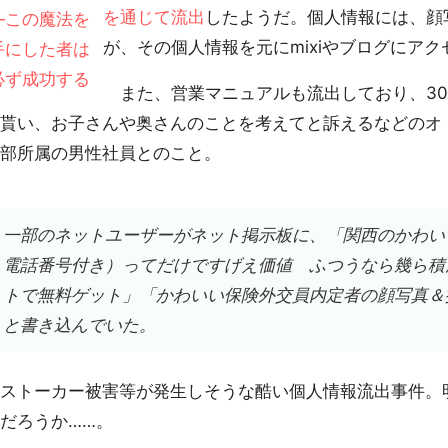
を通じて流出
したようだ。個人情報には、顔
が、その個人情報を元にmixiやブログにア
また、営業マニュアルも流出しており、30
て貰い、お子さんや奥さんのことを考えてと訴えるなどのオ
務部所属の男性社員とのこと。
一部のネットユーザーがネット掲示板に、「関西のかわい
電話番号付き）ってだけですげえ価値 ふつうなら幾ら積
トで無料ゲット」「かわいい保険外交員内定者の顔写真＆
と書き込んでいた。
ストーカー被害等が発生しそうな酷い個人情報流出事件。
だろうか……。