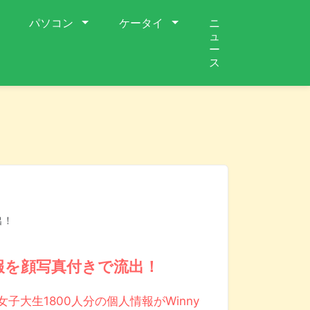
パソコン
ケータイ
ニ
ュ
ー
ス
出！
報を顔写真付きで流出！
女子大生1800人分の個人情報がWinny