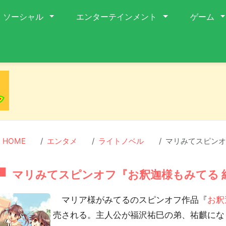
ソーシャル
エンターテインメント
ゲーム
HOME
エンタメ
ライトノベル
マリみてスピンオ
マリみてスピンオフ『お釈迦様もみてる 
マリア様がみてるのスピンオフ作品『
お釈
売される。主人公が福沢祐巳の弟、祐麒にな