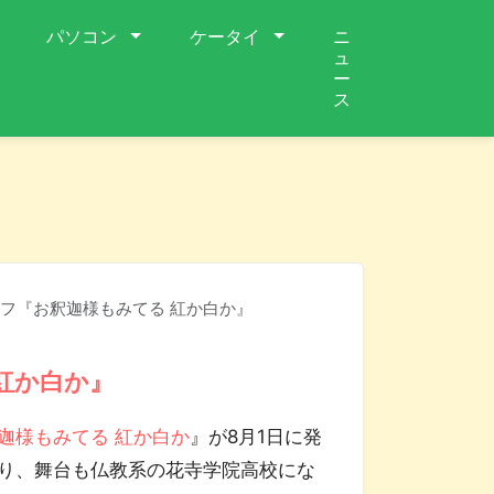
パソコン
ケータイ
ニ
ュ
ー
ス
フ『お釈迦様もみてる 紅か白か』
紅か白か』
迦様もみてる 紅か白か
』が8月1日に発
り、舞台も仏教系の花寺学院高校にな