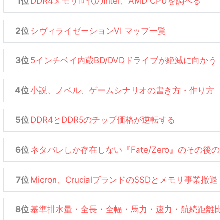
DDR4メモリ世代のIntel、AMD CPUを調べる
シヴィライゼーションVI マップ一覧
5インチベイ内蔵BD/DVDドライブが絶滅に向かう
小説、ノベル、ゲームシナリオの書き方・作り方
DDR4とDDR5のチップ価格が逆転する
ネタバレしか存在しない『Fate/Zero』のその後
Micron、CrucialブランドのSSDとメモリ事業撤退
基準排水量・全長・全幅・馬力・速力・航続距離