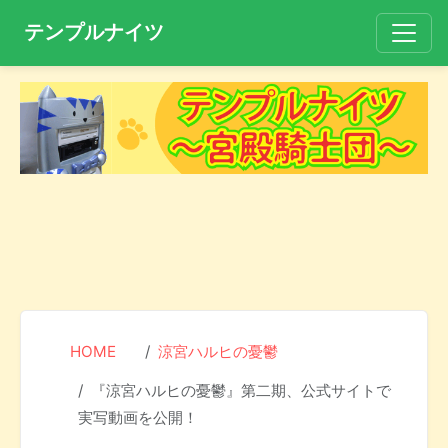
テンプルナイツ
HOME
涼宮ハルヒの憂鬱
『涼宮ハルヒの憂鬱』第二期、公式サイトで
実写動画を公開！