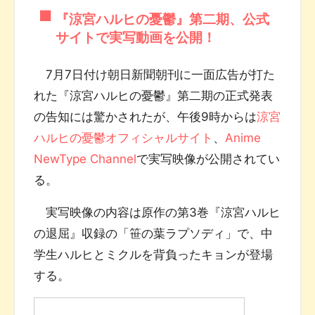
『涼宮ハルヒの憂鬱』第二期、公式
サイトで実写動画を公開！
7月7日付け朝日新聞朝刊に一面広告が打た
れた『涼宮ハルヒの憂鬱』第二期の正式発表
の告知には驚かされたが、午後9時からは
涼宮
ハルヒの憂鬱オフィシャルサイト
、
Anime
NewType Channel
で実写映像が公開されてい
る。
実写映像の内容は原作の第3巻『涼宮ハルヒ
の退屈』収録の「笹の葉ラプソディ」で、中
学生ハルヒとミクルを背負ったキョンが登場
する。