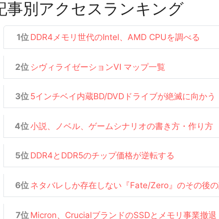
記事別アクセスランキング
DDR4メモリ世代のIntel、AMD CPUを調べる
シヴィライゼーションVI マップ一覧
5インチベイ内蔵BD/DVDドライブが絶滅に向かう
小説、ノベル、ゲームシナリオの書き方・作り方
DDR4とDDR5のチップ価格が逆転する
ネタバレしか存在しない『Fate/Zero』のその後
Micron、CrucialブランドのSSDとメモリ事業撤退