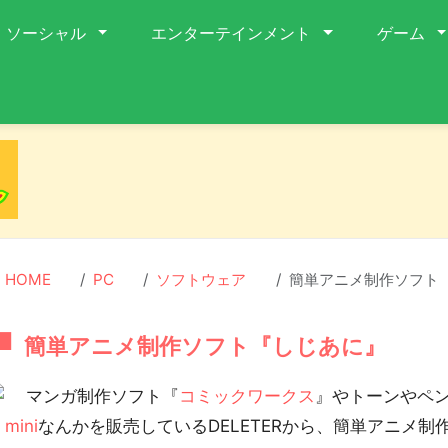
ソーシャル
エンターテインメント
ゲーム
HOME
PC
ソフトウェア
簡単アニメ制作ソフト
簡単アニメ制作ソフト『しじあに』
マンガ制作ソフト『
コミックワークス
』やトーンやペ
 mini
なんかを販売しているDELETERから、簡単アニメ制