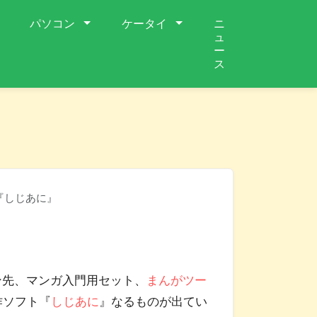
パソコン
ケータイ
ニ
ュ
ー
ス
『しじあに』
ン先、マンガ入門用セット、
まんがツー
作ソフト『
しじあに
』なるものが出てい