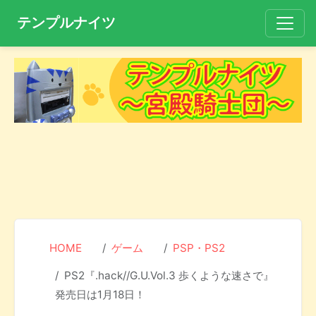
テンプルナイツ
HOME
ゲーム
PSP・PS2
PS2『.hack//G.U.Vol.3 歩くような速さで』
発売日は1月18日！