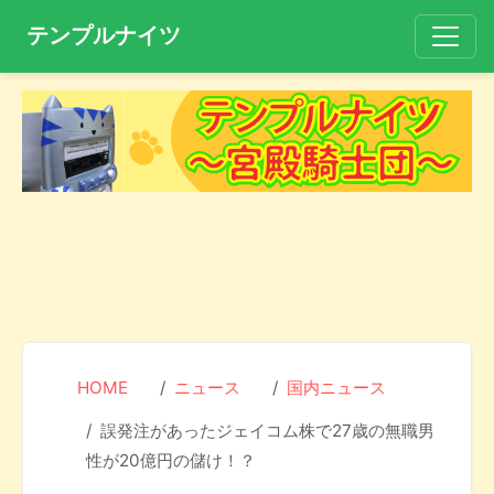
テンプルナイツ
HOME
ニュース
国内ニュース
誤発注があったジェイコム株で27歳の無職男
性が20億円の儲け！？