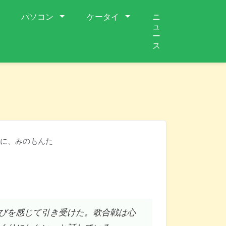
パソコン
ケータイ
ニ
ュ
ー
ス
に、みのもんた
びを感じて引き受けた。歌合戦は心