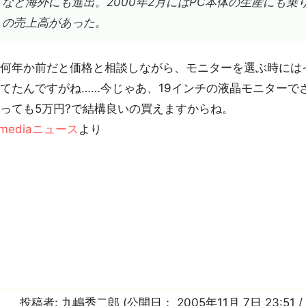
など海外にも進出。2000年2月にはPC本体の生産にも乗り
の売上高があった。
何年か前だと価格と相談しながら、モニターを選ぶ時には
てたんですがね……今じゃあ、19インチの液晶モニターで
っても5万円?で結構良いの買えますからね。
Tmediaニュース
より
投稿者:
九嶋秀二郎
(公開日：
2005年11月 7日 23:51