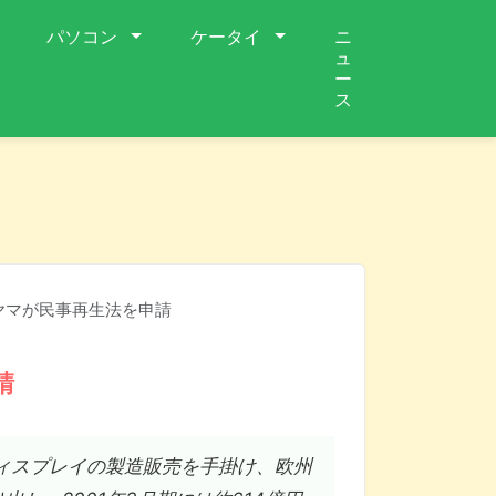
パソコン
ケータイ
ニ
ュ
ー
ス
ヤマが民事再生法を申請
請
用ディスプレイの製造販売を手掛け、欧州