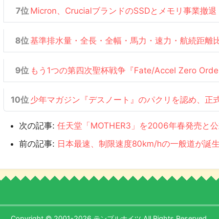
Micron、CrucialブランドのSSDとメモリ事業撤退
基準排水量・全長・全幅・馬力・速力・航続距離
もう1つの第四次聖杯戦争『Fate/Accel Zero Or
少年マガジン『デスノート』のパクリを認め、正
次の記事:
任天堂「MOTHER3」を2006年春発売と
前の記事:
日本最速、制限速度80km/hの一般道が誕
Copyright © 2001-2026 テンプルナイツ All Rights Reserved.