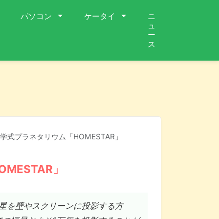
パソコン
ケータイ
ニ
ュ
ー
ス
学式プラネタリウム「HOMESTAR」
MESTAR」
星を壁やスクリーンに投影する方