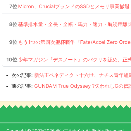
Micron、CrucialブランドのSSDとメモリ事業撤退
基準排水量・全長・全幅・馬力・速力・航続距離
もう1つの第四次聖杯戦争『Fate/Accel Zero Or
少年マガジン『デスノート』のパクリを認め、正
次の記事:
新法王ベネディクト十六世、ナチス青年組
前の記事:
GUNDAM True Odyssey ?失われしGの伝
Copyright © 2001-2026 テンプルナイツ All Rights Reserved.