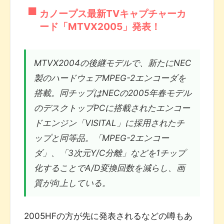
カノープス最新TVキャプチャーカ
ード「MTVX2005」発表！
MTVX2004の後継モデルで、新たにNEC
製のハードウェアMPEG-2エンコーダを
搭載。同チップはNECの2005年春モデル
のデスクトップPCに搭載されたエンコー
ドエンジン「VISITAL」に採用されたチ
ップと同等品。「MPEG-2エンコー
ダ」、「3次元Y/C分離」などを1チップ
化することでA/D変換回数を減らし、画
質が向上している。
2005HFの方が先に発表されるなどの噂もあ