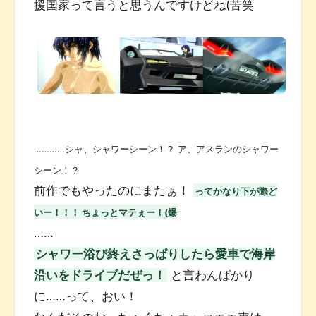
援国家って言うと思うんですけどね(苦笑
…………シャ、シャワーシーン！？ ア、アスランのシャワー
シーン！？
前作でもやったのにまたぁ！
ってかなり下が際ど
いー！！！ ちょっとマテぇー！(爆
……
シャワー浴び終えさっぱりしたら愛車で海岸
沿いをドライブだぜっ！
と言わんばかり
に……って、おい！