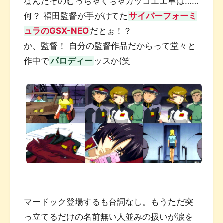
なんだそのむっちゃくちゃカッコエエ車は……
何？ 福田監督が手がけてた
サイバーフォーミ
ュラのGSX-NEO
だとぉ！？
か、監督！ 自分の監督作品だからって堂々と
作中で
パロディー
ッスか(笑
マードック登場するも台詞なし。もうただ突
っ立てるだけの名前無い人並みの扱いが涙を