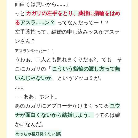
面白くは無いから……」
っと
カガリの左手をとり、薬指に指輪をはめ
る
アスラ……ン？
ってなんだってー！？
左手薬指って、結婚の申し込みッスかアスラ
ンさん？
アスランやったー！！
うわぁ、二人とも照れまくりだぁ?、でも、そ
こにカガリの「
こういう指輪の渡し方って無
いんじゃないか
」というツッコミが。
……
……ああ、ホント。
あのカガリにアプローチかけまくってる
ユウ
ナが面白くないから結婚しよう。
ってのは確
かになんだ。
めっちゃ格好良くない(笑