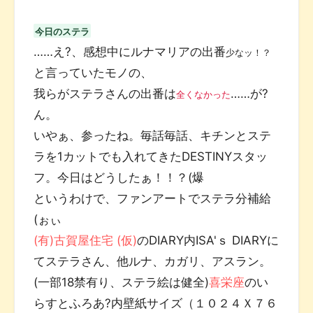
今日のステラ
……え?、感想中にルナマリアの出番
少なッ！？
と言っていたモノの、
我らがステラさんの出番は
……が?
全くなかった
ん。
いやぁ、参ったね。毎話毎話、キチンとステ
ラを1カットでも入れてきたDESTINYスタッ
フ。今日はどうしたぁ！！？(爆
というわけで、ファンアートでステラ分補給
(ぉぃ
(有)古賀屋住宅 (仮)
のDIARY内ISA'ｓ DIARYに
てステラさん、他ルナ、カガリ、アスラン。
(一部18禁有り、ステラ絵は健全)
喜栄座
のい
らすとふろあ?内壁紙サイズ（１０２４Ｘ７６