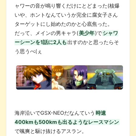
ャワーの音が鳴り響くだけにとどまった(核爆
いや、ホントなんていうか完全に腐女子さん
ターゲットにし始めたのかと心底焦った。
だって、メインの男キャラ(
美少年
)で
シャワ
ーシーンを1話に2人も
出すのかと思ったらそ
う思うべ(ぇ
海岸沿いでGSX-NEOだなんていう
時速
400kmも500kmも出るようなレースマシン
で颯爽と駆け抜けるアスラン。