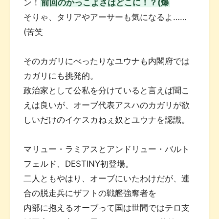
ン！
前回のかっこよさはどこに！？(爆
そりゃ、タリアやアーサーも気になるよ……
(苦笑
そのカガリにべったりなユウナも内閣府では
カガリにも挑発的。
政治家として公私を分けていると言えば聞こ
えは良いが、オーブ代表アスハのカガリが欲
しいだけのイケスカねぇ奴とユウナを認識。
マリュー・ラミアスとアンドリュー・バルト
フェルド、DESTINY初登場。
二人ともやはり、オーブにいたわけだが、連
合の脱走兵にザフトの戦艦強奪者を
内部に抱えるオーブって国は世間ではテロ支