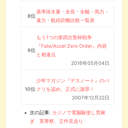
基準排水量・全長・全幅・馬力・
速力・航続距離比較一覧表
もう1つの第四次聖杯戦争
『Fate/Accel Zero Order』内容
と相違点
2016年05月04日
少年マガジン『デスノート』のパ
クリを認め、正式に謝罪！
2007年12月22日
次の記事:
カジノで電脳駆使し荒稼
ぎ 英警察、立件見送り