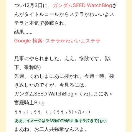
つい12月3日に、
ガンダムSEED WatchBlog
さ
んがタイトルコールからステラかわいいよス
テラと本気で参戦され、
結果……
Google 検索: ステラかわいいよステラ
見事にやられました。ええ。惨敗です。(以
下、敬称略)
先週、くわしまにあに抜かれ、今週一時、抜
き返したのですが、今見るには、
ガンダムSEED WatchBlog＞くわしまにあ＞
宮殿騎士Blog
ううぅくぅうう、くぅくううぅう( ＞Д＜；)
ああ、イメージはラジ種のTM西川版キラ泣きで(ぉぃ
まあね、お二人共強豪なんスよ。