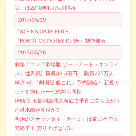
記』は2018年1月放送開始
2017/05/29
『STEINS;GATE ELITE』
『ROBOTICS;NOTES DaSH』制作発表
2017/05/26
劇場アニメ『劇場版 ソードアート・オンライ
ン』世界累計興収33.5億円！ 動員275万人
BD/DVD『劇場版 艦これ』予約開始！ 新規カ
ットを施した一七式盤も同梱
伊58？ 五島列島沖の海底で垂直に立ち上がっ
た潜水艦が見付かる
明治のスナック菓子「カール」は東日本で販
売終了！ 売り上げは1/3に