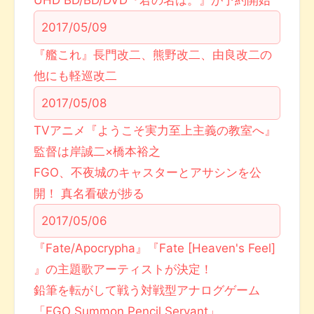
UHD BD/BD/DVD『君の名は。』が予約開始
2017/05/09
『艦これ』長門改二、熊野改二、由良改二の
他にも軽巡改二
2017/05/08
TVアニメ『ようこそ実力至上主義の教室へ』
監督は岸誠二×橋本裕之
FGO、不夜城のキャスターとアサシンを公
開！ 真名看破が捗る
2017/05/06
『Fate/Apocrypha』『Fate [Heaven's Feel]
』の主題歌アーティストが決定！
鉛筆を転がして戦う対戦型アナログゲーム
「FGO Summon Pencil Servant」