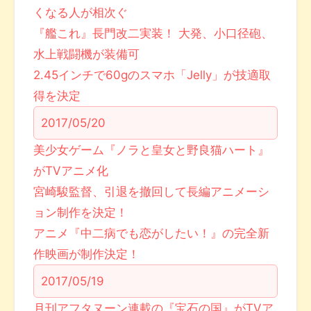
くなる人が相次ぐ
『艦これ』長門改二実装！ 大発、小口径砲、
水上戦闘機が装備可
2.45インチで60gのスマホ「Jelly」が技適取
得を決定
2017/05/20
美少女ゲーム『ノラと皇女と野良猫ハート』
がTVアニメ化
宮崎駿監督、引退を撤回して長編アニメーシ
ョン制作を決定！
アニメ『中二病でも恋がしたい！』の完全新
作映画が制作決定！
2017/05/19
月刊アフタヌーン連載の『宝石の国』がTVア