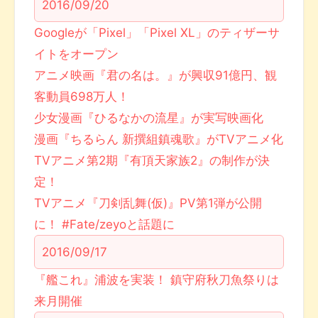
2016/09/20
Googleが「Pixel」「Pixel XL」のティザーサ
イトをオープン
アニメ映画『君の名は。』が興収91億円、観
客動員698万人！
少女漫画『ひるなかの流星』が実写映画化
漫画『ちるらん 新撰組鎮魂歌』がTVアニメ化
TVアニメ第2期『有頂天家族2』の制作が決
定！
TVアニメ『刀剣乱舞(仮)』PV第1弾が公開
に！ #Fate/zeyoと話題に
2016/09/17
『艦これ』浦波を実装！ 鎮守府秋刀魚祭りは
来月開催