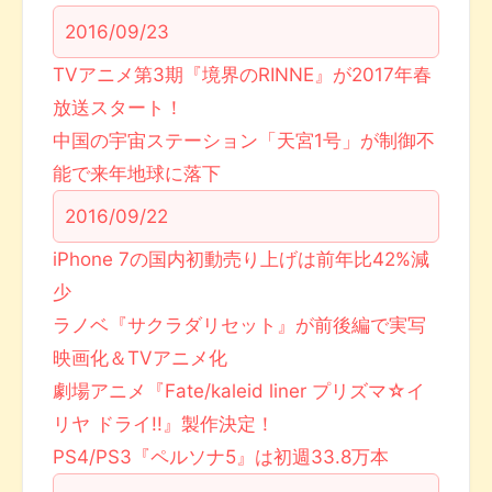
2016/09/23
TVアニメ第3期『境界のRINNE』が2017年春
放送スタート！
中国の宇宙ステーション「天宮1号」が制御不
能で来年地球に落下
2016/09/22
iPhone 7の国内初動売り上げは前年比42%減
少
ラノベ『サクラダリセット』が前後編で実写
映画化＆TVアニメ化
劇場アニメ『Fate/kaleid liner プリズマ☆イ
リヤ ドライ!!』製作決定！
PS4/PS3『ペルソナ5』は初週33.8万本