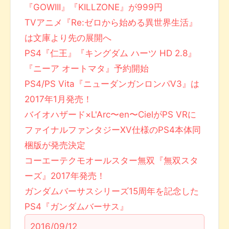
『GOWIII』『KILLZONE』が999円
TVアニメ『Re:ゼロから始める異世界生活』
は文庫より先の展開へ
PS4『仁王』『キングダム ハーツ HD 2.8』
『ニーア オートマタ』予約開始
PS4/PS Vita『ニューダンガンロンパV3』は
2017年1月発売！
バイオハザード×L'Arc〜en〜CielがPS VRに
ファイナルファンタジーXV仕様のPS4本体同
梱版が発売決定
コーエーテクモオールスター無双『無双スタ
ーズ』2017年発売！
ガンダムバーサスシリーズ15周年を記念した
PS4『ガンダムバーサス』
2016/09/12