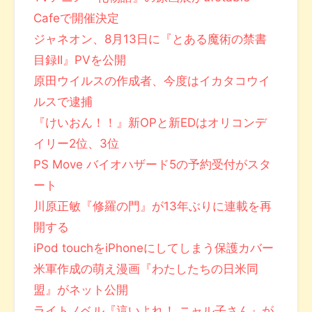
Cafeで開催決定
ジャネオン、8月13日に『とある魔術の禁書
目録II』PVを公開
原田ウイルスの作成者、今度はイカタコウイ
ルスで逮捕
『けいおん！！』新OPと新EDはオリコンデ
イリー2位、3位
PS Move バイオハザード5の予約受付がスタ
ート
川原正敏『修羅の門』が13年ぶりに連載を再
開する
iPod touchをiPhoneにしてしまう保護カバー
米軍作成の萌え漫画『わたしたちの日米同
盟』がネット公開
ライトノベル『這いよれ！ ニャル子さん』が