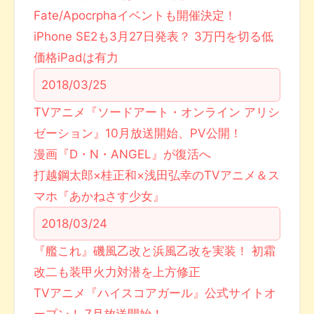
Fate/Apocrphaイベントも開催決定！
iPhone SE2も3月27日発表？ 3万円を切る低
価格iPadは有力
2018/03/25
TVアニメ『ソードアート・オンライン アリシ
ゼーション』10月放送開始、PV公開！
漫画『D・N・ANGEL』が復活へ
打越鋼太郎×桂正和×浅田弘幸のTVアニメ＆ス
マホ『あかねさす少女』
2018/03/24
『艦これ』磯風乙改と浜風乙改を実装！ 初霜
改二も装甲火力対潜を上方修正
TVアニメ『ハイスコアガール』公式サイトオ