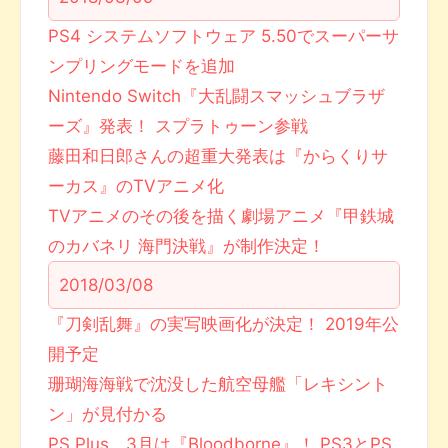
PS4 システムソフトウェア 5.50でスーパーサ
ンプリングモードを追加
Nintendo Switch『大乱闘スマッシュブラザ
ーズ』発表！ スプラトゥーン参戦
藤田和日郎さんの超重大発表は『からくりサ
ーカス』のTVアニメ化
TVアニメのその後を描く劇場アニメ『甲鉄城
のカバネリ 海門決戦』が制作決定！
2018/03/08
『刀剣乱舞』の実写映画化が決定！ 2019年公
開予定
珊瑚海海戦で沈没した航空母艦「レキシント
ン」が見付かる
PS Plus、3月は『Bloodborne』！ PS3とPS