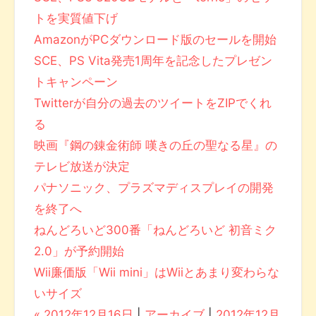
トを実質値下げ
AmazonがPCダウンロード版のセールを開始
SCE、PS Vita発売1周年を記念したプレゼン
トキャンペーン
Twitterが自分の過去のツイートをZIPでくれ
る
映画『鋼の錬金術師 嘆きの丘の聖なる星』の
テレビ放送が決定
パナソニック、プラズマディスプレイの開発
を終了へ
ねんどろいど300番「ねんどろいど 初音ミク
2.0」が予約開始
Wii廉価版「Wii mini」はWiiとあまり変わらな
いサイズ
« 2012年12月16日
|
アーカイブ
|
2012年12月