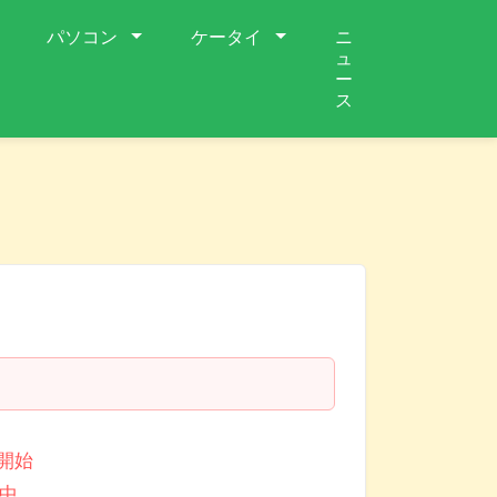
パソコン
ケータイ
ニ
ュ
ー
ス
約開始
中