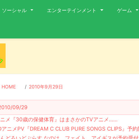
ソーシャル
エンターテインメント
ゲーム
HOME
2010年9月29日
2010/09/29
ニメ『30歳の保健体育』はまさかのTVアニメ……
DアニメPV『DREAM C CLUB PURE SONGS CLIPS』予
んどろいどぷらす なのは、フェイト、アイギスが予約受付