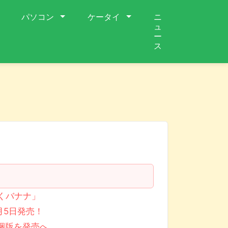
パソコン
ケータイ
ニ
ュ
ー
ス
くバナナ」
1月5日発売！
梱版を発売へ