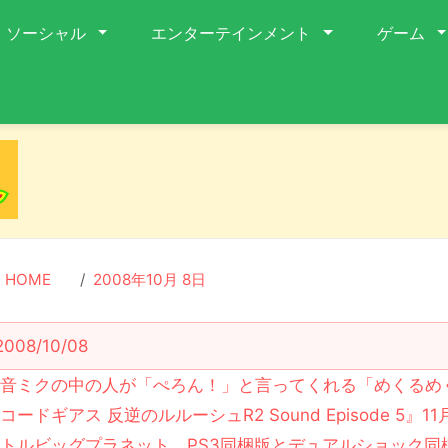
ソーシャル
エンターテインメント
ゲーム
HOME
2008年10月 8日
2008/10/08
初音ミクの中の人が「ぺろん！」と言ってくれる「めくるめ
コードギアス 反逆のルルーシュR2 Sound Episode 5』1
トルビッグプラネット、PS3同梱版とデュアルショック同