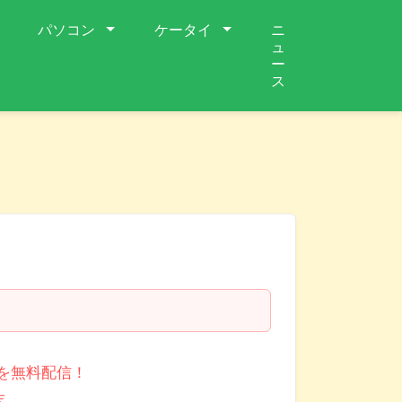
パソコン
ケータイ
ニ
ュ
ー
ス
イトルを無料配信！
末