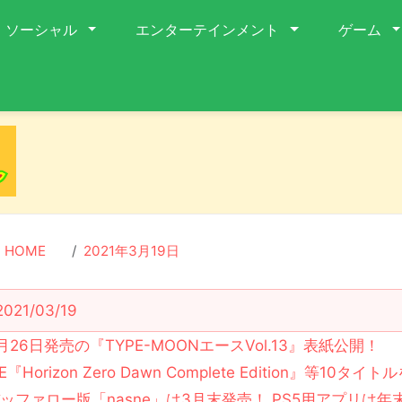
ソーシャル
エンターテインメント
ゲーム
HOME
2021年3月19日
2021/03/19
月26日発売の『TYPE-MOONエースVol.13』表紙公開！
IE『Horizon Zero Dawn Complete Edition』等10タ
ッファロー版「nasne」は3月末発売！ PS5用アプリは年