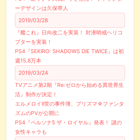
ーデザインは久保帯人
2019/03/28
『艦これ』日向改二を実装！ 対潜哨戒ヘリコ
プターを実装！
PS4『SEKIRO: SHADOWS DIE TWICE』は初
週15.8万本
2019/03/24
TVアニメ第2期『Re:ゼロから始める異世界生
活』制作が決定！
エルメロイII世の事件簿、プリズマ☆ファンタ
ズムのPVが公開に
PS4『ペルソナ5 ザ・ロイヤル』発表！ 謎の
女性キャラも