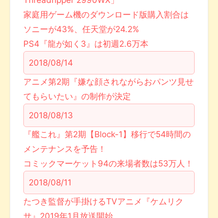
Threadripper 2990WX」
家庭用ゲーム機のダウンロード版購入割合は
ソニーが43%、任天堂が24.2%
PS4『龍が如く3』は初週2.6万本
2018/08/14
アニメ第2期『嫌な顔されながらおパンツ見せ
てもらいたい』の制作が決定
2018/08/13
『艦これ』第2期【Block-1】移行で54時間の
メンテナンスを予告！
コミックマーケット94の来場者数は53万人！
2018/08/11
たつき監督が手掛けるTVアニメ『ケムリク
サ』2019年1月放送開始