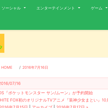
ソーシャル
エンターテインメント
ゲーム
HOME
2016年7月16日
2016/07/16
DS『ポケットモンスター サン/ムーン』が予約開始
HITE FOX初のオリジナルTVアニメ『装神少女まとい』1
 2016年7月15日
|
アーカイブ
|
2016年7月17日 »