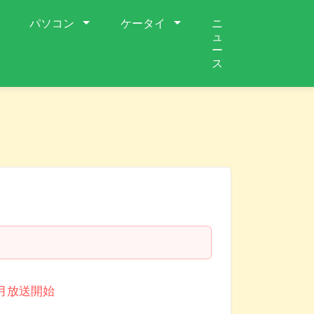
パソコン
ケータイ
ニ
ュ
ー
ス
0月放送開始