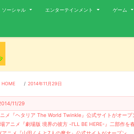
ソーシャル
エンターテインメント
ゲーム
HOME
2014年11月29日
2014/11/29
ニメ『ヘタリア The World Twinkle』公式サイトがオープ
場アニメ『劇場版 境界の彼方 -I'LL BE HERE-』二部作
Vアニメ『山田くんと7人の魔女』公式サイトがオープン