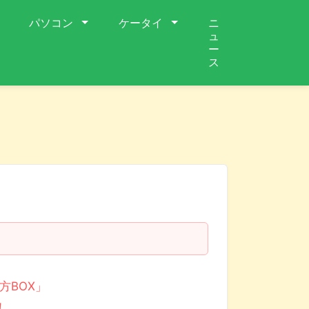
パソコン
ケータイ
ニ
ュ
ー
ス
方BOX」
！