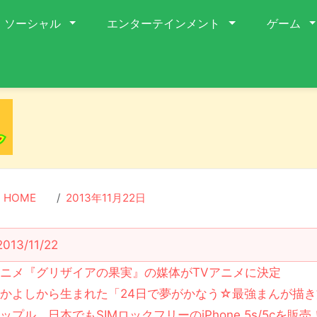
ソーシャル
エンターテインメント
ゲーム
HOME
2013年11月22日
2013/11/22
ニメ『グリザイアの果実』の媒体がTVアニメに決定
かよしから生まれた「24日で夢がかなう☆最強まんが描き
ップル、日本でもSIMロックフリーのiPhone 5s/5cを販売