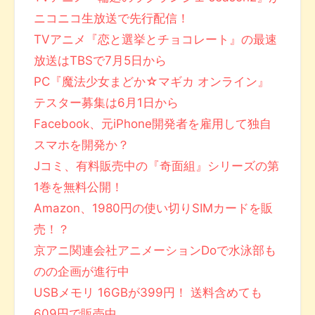
ニコニコ生放送で先行配信！
TVアニメ『恋と選挙とチョコレート』の最速
放送はTBSで7月5日から
PC『魔法少女まどか☆マギカ オンライン』
テスター募集は6月1日から
Facebook、元iPhone開発者を雇用して独自
スマホを開発か？
Jコミ、有料販売中の『奇面組』シリーズの第
1巻を無料公開！
Amazon、1980円の使い切りSIMカードを販
売！？
京アニ関連会社アニメーションDoで水泳部も
のの企画が進行中
USBメモリ 16GBが399円！ 送料含めても
609円で販売中