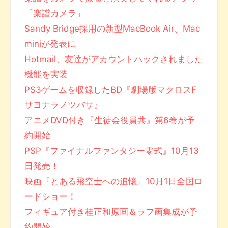
「楽譜カメラ」
Sandy Bridge採用の新型MacBook Air、Mac
miniが発表に
Hotmail、友達がアカウントハックされました
機能を実装
PS3ゲームを収録したBD『劇場版マクロスF
サヨナラノツバサ』
アニメDVD付き『生徒会役員共』第6巻が予
約開始
PSP『ファイナルファンタジー零式』10月13
日発売！
映画『とある飛空士への追憶』10月1日全国ロ
ードショー！
フィギュア付き桂正和原画＆ラフ画集成が予
約開始