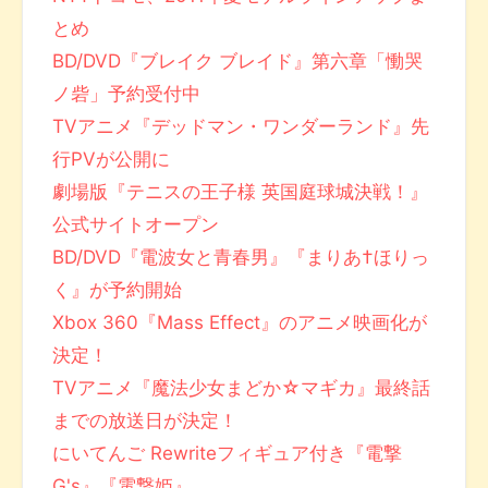
とめ
BD/DVD『ブレイク ブレイド』第六章「慟哭
ノ砦」予約受付中
TVアニメ『デッドマン・ワンダーランド』先
行PVが公開に
劇場版『テニスの王子様 英国庭球城決戦！』
公式サイトオープン
BD/DVD『電波女と青春男』『まりあ†ほりっ
く』が予約開始
Xbox 360『Mass Effect』のアニメ映画化が
決定！
TVアニメ『魔法少女まどか☆マギカ』最終話
までの放送日が決定！
にいてんご Rewriteフィギュア付き『電撃
G's』『電撃姫』