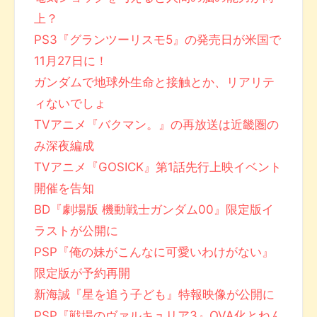
上？
PS3『グランツーリスモ5』の発売日が米国で
11月27日に！
ガンダムで地球外生命と接触とか、リアリテ
ィないでしょ
TVアニメ『バクマン。』の再放送は近畿圏の
み深夜編成
TVアニメ『GOSICK』第1話先行上映イベント
開催を告知
BD『劇場版 機動戦士ガンダム00』限定版イ
ラストが公開に
PSP『俺の妹がこんなに可愛いわけがない』
限定版が予約再開
新海誠『星を追う子ども』特報映像が公開に
PSP『戦場のヴァルキュリア3』OVA化とねん