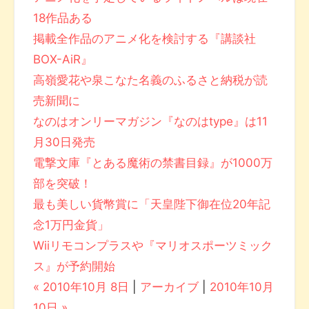
18作品ある
掲載全作品のアニメ化を検討する『講談社
BOX-AiR』
高嶺愛花や泉こなた名義のふるさと納税が読
売新聞に
なのはオンリーマガジン『なのはtype』は11
月30日発売
電撃文庫『とある魔術の禁書目録』が1000万
部を突破！
最も美しい貨幣賞に「天皇陛下御在位20年記
念1万円金貨」
Wiiリモコンプラスや『マリオスポーツミック
ス』が予約開始
« 2010年10月 8日
|
アーカイブ
|
2010年10月
10日 »